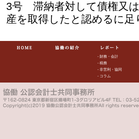
3号 滞納者対して債権又
産を取得したと認めるに足
- 財務・会計
- 税務
- 非営利・協同
- コラム