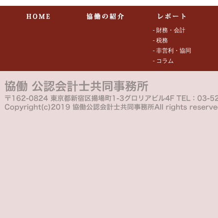
- 財務・会計
- 税務
- 非営利・協同
- コラム