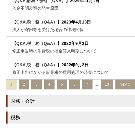
【
Q&A
,
財務・会計（Q&A）
】
2024年11月1日
入金不明差額の発生原因
【
Q&A
,
税 務（Q&A）
】
2023年4月13日
法人が寄附等を受けた場合の課税関係
【
Q&A
,
税 務（Q&A）
】
2022年9月2日
修正申告時の消費税の損金算入時期について
【
Q&A
,
税 務（Q&A）
】
2022年9月2日
修正申告にかかる事業税の費用処理の時期について
1
2
3
4
5
6
7
...
13
Next ≫
財務・会計
税務