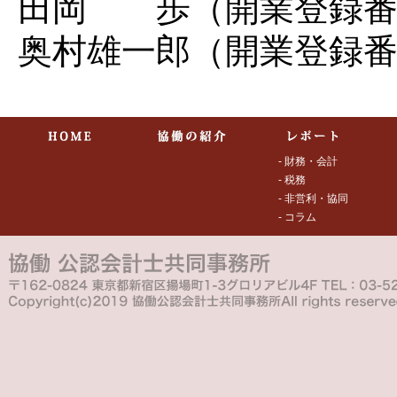
田岡 歩（開業登録番号 
奥村雄一郎（開業登録番号
- 財務・会計
- 税務
- 非営利・協同
- コラム