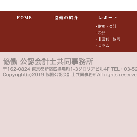
- 財務・会計
- 税務
- 非営利・協同
- コラム