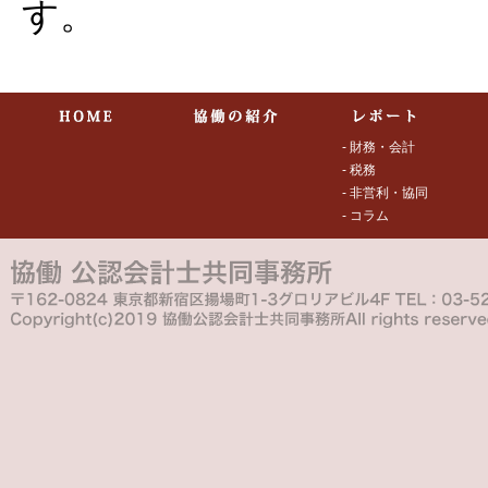
す。
- 財務・会計
- 税務
- 非営利・協同
- コラム