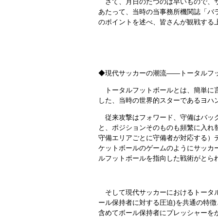
さて、月日のたつのは早いもので、サ
あたって、当時の当事務所機関誌「バラ
のポイントを述べ、皆さんが観戦する
◆現代サッカーの潮流――トータルフ
トータルフットボールとは、簡単に言
した、当時の世界的スターであるヨハ
従来攻撃はフォワード、守備はバック
と、ポジションそのものも頻繁に入れ
守備エリアごとに守備者が対応する）
ケットボールのゲームのようにサッカ
ルフットボールを指向した戦術がとら
そして現代サッカーにおけるトータル
ール保持者に対する圧迫)を共通の特徴
含めてボール保持者にプレッシャーを