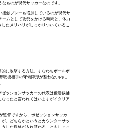
うなものが現代サッカーなのです。
い接触プレーも増加しているのが現代サ
チームとして攻勢をかける時間と、体力
うしたメリハリがしっかりついているこ
導的に攻撃する方法、すなわちボールポ
奪取後相手の守備陣形が整わない内に
。
ポゼッションサッカーの代表は優勝候補
になったと言われてはいますがイタリア
が監督ですから、ポゼッションサッカ
すが、どちらかというとカウンターサッ
こうした性格が入れ替わることもしょっ