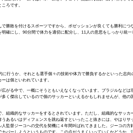
ところです。
で勝敗を付けるスポーツですから、ポゼッションが良くても勝利につ
明確にし、90分間で体力を適切に配分し、11人の意思をしっかり統
的に行うか、それとも選手個々の技術や体力で勝負するかといった志向
カーは個といわれています。
広がる中で、一概にそうともいえなくなっています。ブラジルなどは
が多く傑出しているので個のサッカーといえるかもしれませんが、他の
、組織的なサッカーをするとされています。ただし、組織的なサッカ
奪うあるいはディフェンスを跳ね返すといったこと抜きには、やはりサ
ル人監督ジーコへの交代を契機に４年間叫ばれてきました。ジーコの方
でカバーしようというものです。この点がうまくいっていくかどうか、