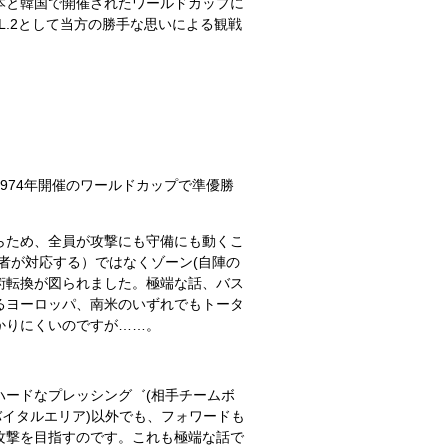
本と韓国で開催されたワールドカップに
.2として当方の勝手な思いによる観戦
74年開催のワールドカップで準優勝
らため、全員が攻撃にも守備にも動くこ
者が対応する）ではなくゾーン(自陣の
術転換が図られました。極端な話、バス
るヨーロッパ、南米のいずれでもトータ
かりにくいのですが……。
ードなプレッシング゛(相手チームボ
バイタルエリア)以外でも、フォワードも
攻撃を目指すのです。これも極端な話で