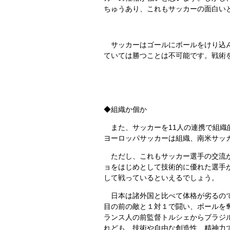
ちゅうあり、これもサッカーの面白い
サッカーはゴールにボールをけり込ん
ていては勝つことは不可能です。戦術を
◆組織か個か
また、サッカーを11人の連携で組織
ヨーロッパサッカーは組織、南米サッ
ただし、これもサッカー選手の交流が
ョをはじめとして技術的に優れた選手
して戦っているといえるでしょう。
日本は諸外国と比べて体格が劣るので
目の前の敵と１対１で闘い、ボールを
ランス人の前監督トルシェからブラジ
れども、技術や自由な創造性、精神力