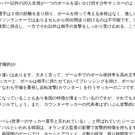
ーパー以外の20人全員が一つのボールを追いかけ回す少年サッカーのよ
選手は２倍の距離を走り回り、ボールを持って考える余裕はなく、激し
ラソンランナーではありませんから90分間走り続けるのは不可能です。
確実に得点し、一方でそれ以外は相手の攻撃をしっかり受け止める、こ
守備的)か
違いはあります。大きく言って、ゲーム中でのボール保持率を高め主
サッカーと、ボールは相手に持たせておいてプレッシングを掛け、ボール
すなわち守備を重視し反転攻撃(カウンター）を行うサッカーの二つです
なっていることもあり各国の特徴が薄まっているのですが、それでも
ラジルでしょう。また、カウンターサッカーの代表者はずいぶん攻撃的
ペレ(世界一のサッカー選手と言われている）」と呼ばれていたジーコ
イバルといわれる韓国は、オランダ人監督の影響で攻撃的特徴を持ちま
、両国間のゲームでは、ホームとアウェイ、点数の状況、残り時間等で