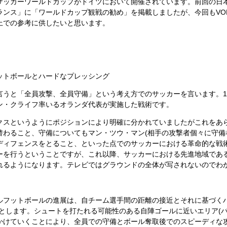
ッカーワールドカップがドイツにおいて開催されています。前回の日
ンス」に「ワールドカップ観戦の勧め」を掲載しましたが、今回もVOL
上での参考に供したいと思います。
ットボールとハードなプレッシング
うと「全員攻撃、全員守備」という考え方でのサッカーを言います。19
ン・クライフ率いるオランダ代表が実施した戦術です。
スというようにポジションにより明確に分かれていましたがこれをあ
替わること、守備についてもマン・ツウ・マン(相手の攻撃者個々に守備
ディフェンスをとること、といった点でのサッカーにおける革命的な戦
ーを行うということですが、これ以降、サッカーにおける先進地域であ
れるようになります。テレビではグラウンドの全体が写されないのでわ
フットボールの進展は、自チーム選手間の距離の接近とそれに基づくハ
とします。シュートを打たれる可能性のある自陣ゴールに近いエリア(
かけていくことにより、全員での守備とボール奪取後でのスピーディな