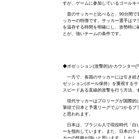
すが、ゲームに参加しているゴールキ
昔のサッカーと比べると、90分間で
ッカーの特徴です。サッカー選手はマ
を温存する時間を明確にし、攻勢時に
とが、強いチームの条件です。
◆ポゼッション(攻撃的)かカウンター(
一方で、各国のサッカーには引き続き
ゼッション(ボール保持）を重視する
スピードある直線的攻撃を行う方法、
現代サッカーはプロリーグが国際的に
筆頭で日本と予選リーグでぶつかるブ
と思われます。
日本は、ブラジル人で現役時代「白い
ーを指向しています。また、日本のラ
カーの性格が強いと思います。しかし