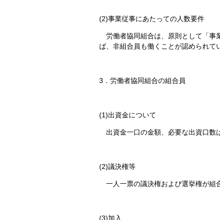
(2)事業従事にあたっての人数要件
労働者協同組合は、原則として「事業
ば、非組合員も働くことが認められてい
3．労働者協同組合の組合員
(1)出資金について
出資金一口の金額、必要な出資口数は
(2)議決権等
一人一票の議決権および選挙権が組合
(3)加入