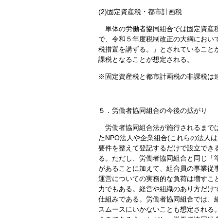
(2)固定資産税・都市計画税
単体の労働者協同組合では固定資産税
で、令和５年度税制改正の大綱におい
税措置を講ずる。」とされていること
課税となることが想定される。
※固定資産税と都市計画税の非課税は
５．労働者協同組合の今後の拡がり
労働者協同組合法が施行されるまでは
たNPO法人や企業組合(これらの法人
要件を整えて登記するだけで設立でき
る。ただし、労働者協同組合と同じ「
があることに加えて、組合員の事業従
運営についての実務的な負荷は増すこ
力でもある。経営や組織のあり方だけ
仕組みである。労働者協同組合では、
スムースにいかないことも想定される