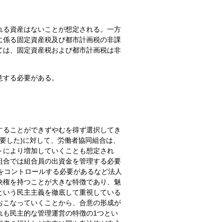
れる資産はないことが想定される。一方
に係る固定資産税及び都市計画税の非課
ては、固定資産税および都市計画税は非
意する必要がある。
することができずやむを得ず選択してき
要した)に対して、労働者協同組合は、
トにより増加していくことも想定され
組合では組合員の出資金を管理する必要
をコントロールする必要があるなど法人
決権を持つことが大きな特徴であり、魅
という民主主義を徹底して重視している
おこなっていくことから、合意の形成が
れも民主的な管理運営の特徴の1つとい