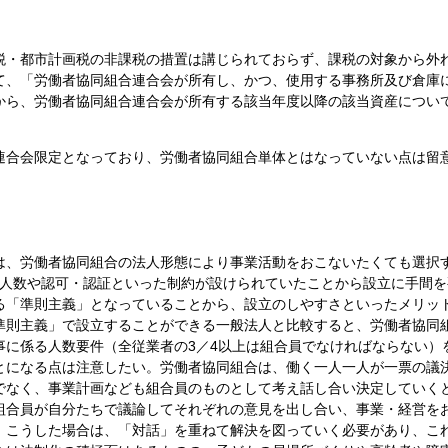
・都市計画税の非課税の措置は講じられておらず、課税の対象から外
て、「労働者協同組合連合会が所有し、かつ、使用する事務所及び倉庫
から、労働者協同組合連合会が所有する該当年度以降の該当資産につい
連合会限定となっており、労働者協同組合単体とはなっていない点は留
、労働者協同組合の法人形態により事業活動をおこないたくても選択
は人数や認可・認証といった制約が設けられていたことから設立に手間を
る「準則主義」となっていることから、設立のしやすさといったメリッ
準則主義」で設立することができる一般法人と比較すると、労働者協同
事に係る人数要件（全従業者の3／4以上は組合員でなければならない）
とになる点は注意したい。労働者協同組合は、働く一人一人が一票の議
でなく、事業計画なども組合員のものとして考え話し合い決定していく
組合員が自分たちで議論してそれぞれの意見を出し合い、事業・経営を
。こうした場合は、「対話」を重ねて解決を図っていく必要があり、こ