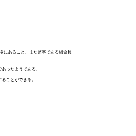
立場にあること、また監事である組合員
であったようである。
することができる。