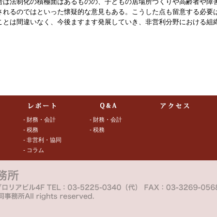
合は法制化の積極面はあるものの、子どもの居場所づくりや高齢者や障
されるのではといった懐疑的な意見もある。こうした点も留意する必要
ことは間違いなく、今後ますます発展していき、非営利分野における組
- 財務・会計
- 財務・会計
- 税務
- 税務
- 非営利・協同
- コラム