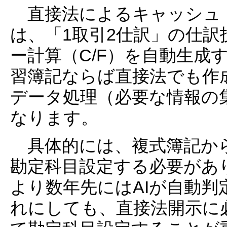
直接法によるキャッシュ
は、「1取引2仕訳」の仕
ー計算（C/F）を自動生成
習簿記ならば直接法でも作
データ処理（必要な情報の
なります。
具体的には、複式簿記から
勘定科目設定する必要があ
より数年先にはAIが自動
れにしても、直接法開示に