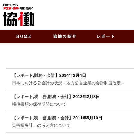
【
レポート
,
財務・会計
】
2014年2月4日
日本における公会計の状況－地方公営企業の会計制度改定－
【
レポート
,
税 務
,
財務・会計
】
2013年2月8日
帳簿書類の保存期間について
【
レポート
,
税 務
,
財務・会計
】
2011年5月10日
災害損失計上の考え方について