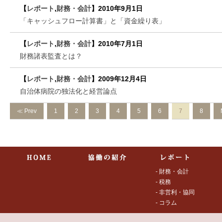
【
レポート
,
財務・会計
】
2010年9月1日
「キャッシュフロー計算書」と「資金繰り表」
【
レポート
,
財務・会計
】
2010年7月1日
財務諸表監査とは？
【
レポート
,
財務・会計
】
2009年12月4日
自治体病院の独法化と経営論点
≪ Prev
1
2
3
4
5
6
7
8
- 財務・会計
- 税務
- 非営利・協同
- コラム