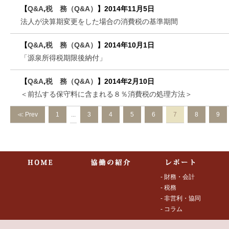
【
Q&A
,
税 務（Q&A）
】
2014年11月5日
法人が決算期変更をした場合の消費税の基準期間
【
Q&A
,
税 務（Q&A）
】
2014年10月1日
「源泉所得税期限後納付」
【
Q&A
,
税 務（Q&A）
】
2014年2月10日
＜前払する保守料に含まれる８％消費税の処理方法＞
≪ Prev
1
...
3
4
5
6
7
8
9
- 財務・会計
- 税務
- 非営利・協同
- コラム