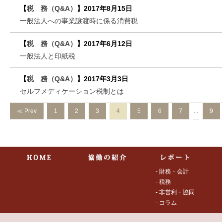
【
税 務（Q&A）
】
2017年8月15日
一般法人への事業譲渡時に係る消費税
【
税 務（Q&A）
】
2017年6月12日
一般法人と印紙税
【
税 務（Q&A）
】
2017年3月3日
セルフメディケーション税制とは
≪ Prev
1
2
3
4
5
6
7
...
9
- 財務・会計
- 税務
- 非営利・協同
- コラム