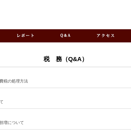
税 務（Q&A）
日
消費税の処理方法
日
て
日
担増について