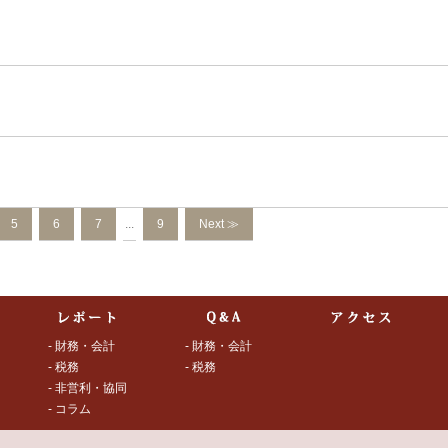
日
5
6
7
...
9
Next ≫
- 財務・会計
- 財務・会計
- 税務
- 税務
- 非営利・協同
- コラム