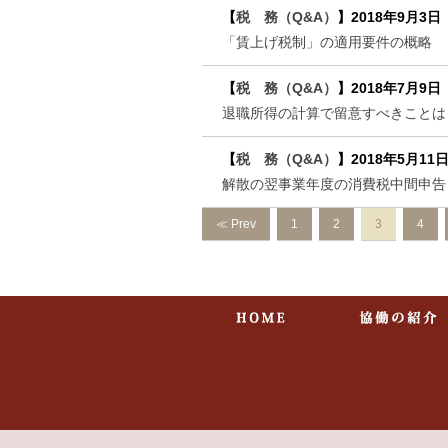
【
税 務（Q&A）
】
2018年9月3日
「賃上げ税制」の適用要件の概略
【
税 務（Q&A）
】
2018年7月9日
退職所得の計算で留意すべきことは
【
税 務（Q&A）
】
2018年5月11
解散の翌事業年度の消費税中間申告
≪ Prev
1
2
3
4