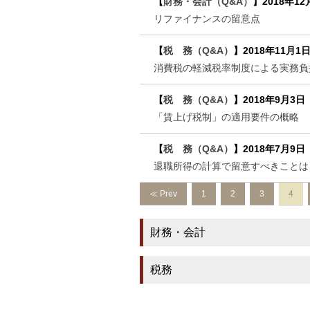
【
財務・会計（Q&A）
】
2018年12
リファイナンスの留意点
【
税 務（Q&A）
】
2018年11月1
消費税の軽減税率制度による実務負
【
税 務（Q&A）
】
2018年9月3日
「賃上げ税制」の適用要件の概略
【
税 務（Q&A）
】
2018年7月9日
退職所得の計算で留意すべきことは
≪ Prev
1
2
3
4
財務・会計
税務