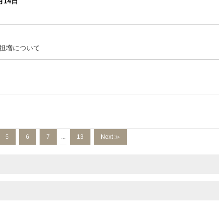
月14日
日
担増について
5
6
7
...
13
Next ≫