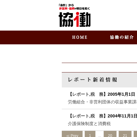
【
レポート
,
税 務
】
2005年1月1日
労働組合・非営利団体の収益事業課
【
レポート
,
税 務
】
2004年11月1
介護保険制度と消費税
≪ Prev
1
...
20
21