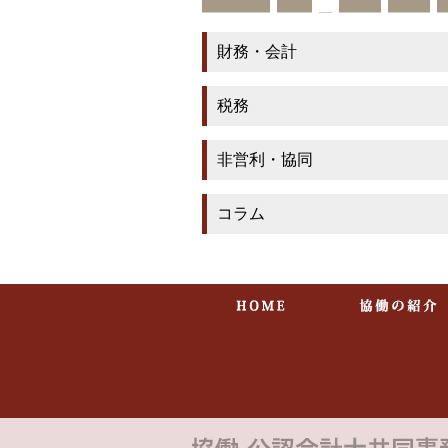
財務・会計
税務
非営利・協同
コラム