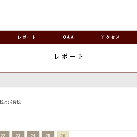
税と消費税
日
22
23
24
25
26