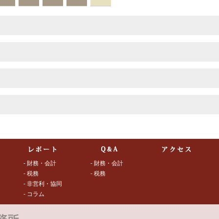
- 財務・会計
- 財務・会計
- 税務
- 税務
- 非営利・協同
- コラム