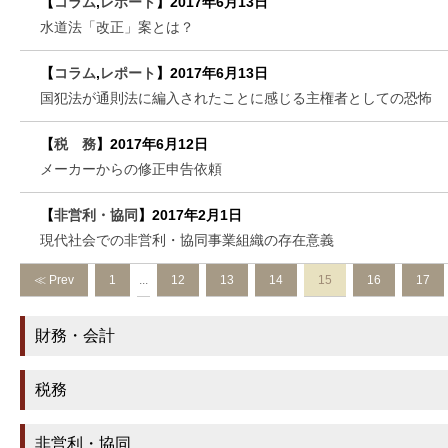
【
コラム
,
レポート
】
2017年6月13日
水道法「改正」案とは？
【
コラム
,
レポート
】
2017年6月13日
国犯法が通則法に編入されたことに感じる主権者としての恐怖
【
税 務
】
2017年6月12日
メーカーからの修正申告依頼
【
非営利・協同
】
2017年2月1日
現代社会での非営利・協同事業組織の存在意義
≪ Prev
1
...
12
13
14
15
16
17
財務・会計
税務
非営利・協同