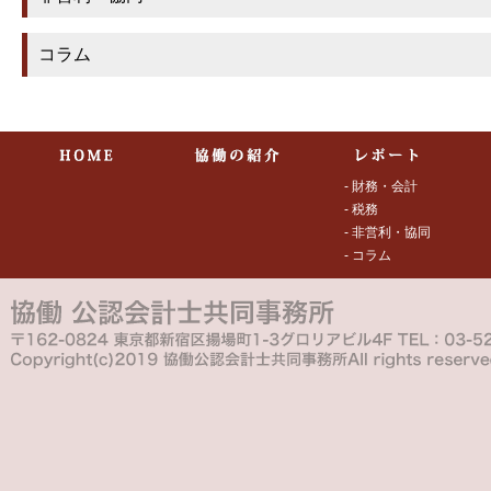
コラム
- 財務・会計
- 税務
- 非営利・協同
- コラム